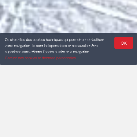
Ce site utilise des cookies techniques qui permettent et facilitent
OK
votre navigation. Ils sont indispensables et ne sauraient être
supprimés sans affecter l’accès au site et la navigation.
Gestion des cookies et données personnelles
ARRIVÉE
Ajouter une date
DÉPART
Ajouter une date
VOYAGEURS
2 voyageurs