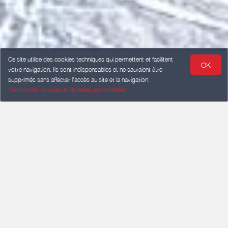
Ce site utilise des cookies techniques qui permettent et facilitent
OK
votre navigation. Ils sont indispensables et ne sauraient être
supprimés sans affecter l’accès au site et la navigation.
Gestion des cookies et données personnelles
CHECK-IN
Add a date
CHECK-OUT
Add a date
GUESTS
2 guests
Search